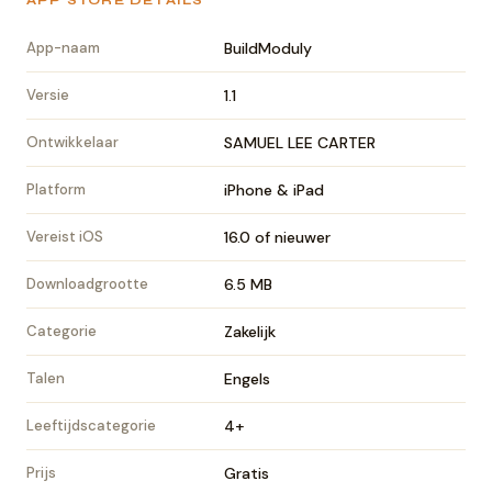
APP STORE DETAILS
App-naam
BuildModuly
Versie
1.1
Ontwikkelaar
SAMUEL LEE CARTER
Platform
iPhone & iPad
Vereist iOS
16.0 of nieuwer
Downloadgrootte
6.5 MB
Categorie
Zakelijk
Talen
Engels
Leeftijdscategorie
4+
Prijs
Gratis