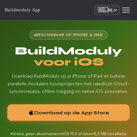
🇳🇱
Buildmoduly App
NL
BESCHIKBAAR OP IPHONE & IPAD
BuildModuly
voor iOS
Download BuildModuly op je iPhone of iPad en beheer
parallelle modulaire bouwprojecten met naadloze iCloud-
synchronisatie, offline toegang en native iOS-prestaties.
Download op de App Store
Gratis, geen abonnement
iOS 16.0 of later
6,5 MB installatie